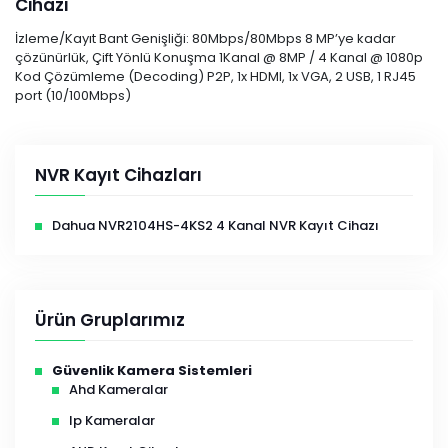
Cihazı
İzleme/Kayıt Bant Genişliği: 80Mbps/80Mbps 8 MP’ye kadar
çözünürlük, Çift Yönlü Konuşma 1Kanal @ 8MP / 4 Kanal @ 1080p
Kod Çözümleme (Decoding) P2P, 1x HDMI, 1x VGA, 2 USB, 1 RJ45
port (10/100Mbps)
NVR Kayıt Cihazları
Dahua NVR2104HS-4KS2 4 Kanal NVR Kayıt Cihazı
Ürün Gruplarımız
Güvenlik Kamera Sistemleri
Ahd Kameralar
Ip Kameralar