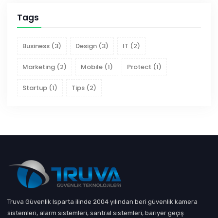
Tags
Business
(3)
Design
(3)
IT
(2)
Marketing
(2)
Mobile
(1)
Protect
(1)
Startup
(1)
Tips
(2)
Truva Güvenlik Isparta ilinde 2004 yılından beri güvenlik kamera
sistemleri, alarm sistemleri, santral sistemleri, bariyer geçiş